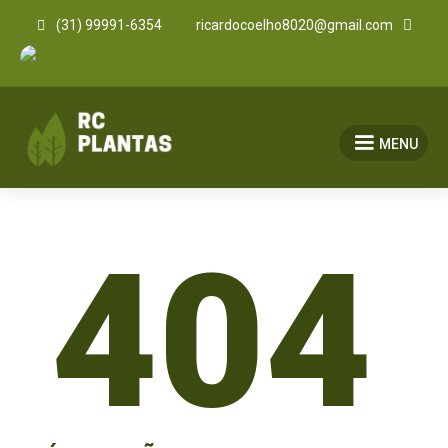


(31) 99991-6354
ricardocoelho8020@gmail.com
MENU
404