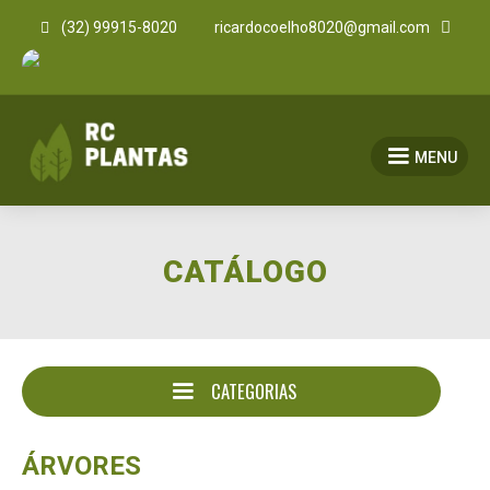


(32) 99915-8020
ricardocoelho8020@gmail.com
MENU
CATÁLOGO
CATEGORIAS
ÁRVORES