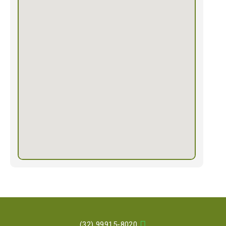

(32) 99915-8020