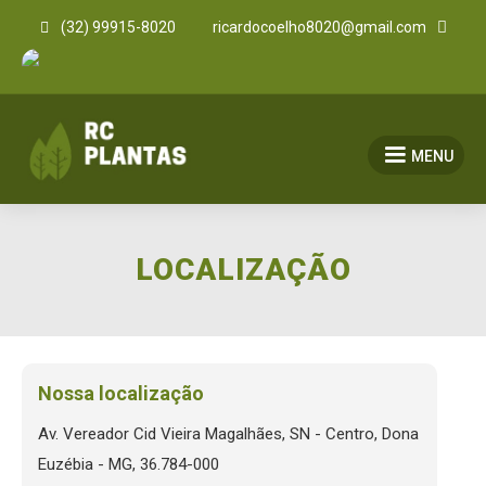


(32) 99915-8020
ricardocoelho8020@gmail.com
MENU
LOCALIZAÇÃO
Nossa localização
Av. Vereador Cid Vieira Magalhães, SN - Centro, Dona
Euzébia - MG, 36.784-000